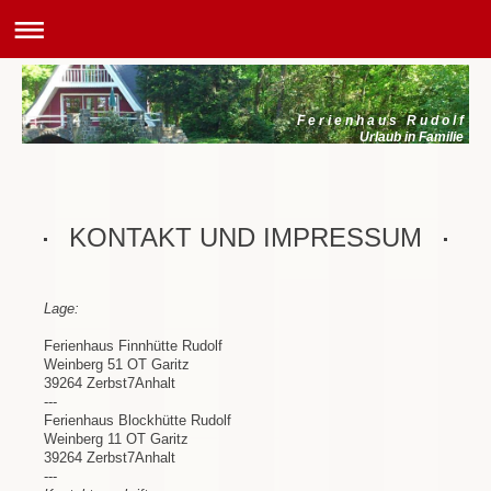
F e r i e n h a u s R u d o l f
Urlaub in Familie
KONTAKT UND IMPRESSUM
Lage:
Ferienhaus Finnhütte Rudolf
Weinberg 51 OT Garitz
39264 Zerbst7Anhalt
---
Ferienhaus Blockhütte Rudolf
Weinberg 11 OT Garitz
39264 Zerbst7Anhalt
---