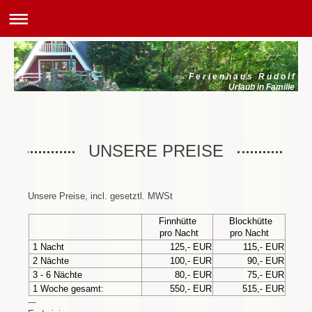
F e r i e n h a u s R u d o l f
Urlaub in Familie
UNSERE PREISE
Unsere Preise, incl. gesetztl. MWSt
Finnhütte
Blockhütte
pro Nacht
pro Nacht
1 Nacht
125,- EUR
115,- EUR
2 Nächte
100,- EUR
90,- EUR
3 - 6 Nächte
80,- EUR
75,- EUR
1 Woche gesamt:
550,- EUR
515,- EUR
---