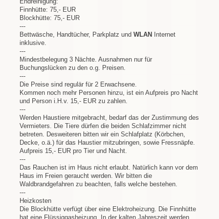
Endreinigung:
Finnhütte: 75,- EUR
Blockhütte: 75,- EUR
---
Bettwäsche, Handtücher, Parkplatz und
WLAN
Internet
inklusive.
---
Mindestbelegung 3 Nächte. Ausnahmen nur für
Buchungslücken zu den o.g. Preisen.
---
Die Preise sind regulär für 2 Erwachsene.
Kommen noch mehr Personen hinzu, ist ein Aufpreis pro Nacht
und Person i.H.v. 15,- EUR zu zahlen.
---
Werden Haustiere mitgebracht, bedarf das der Zustimmung des
Vermieters. Die Tiere dürfen die beiden Schlafzimmer nicht
betreten. Desweiteren bitten wir ein Schlafplatz (Körbchen,
Decke, o.ä.) für das Haustier mitzubringen, sowie Fressnäpfe.
Aufpreis 15,- EUR pro Tier und Nacht.
---
Das Rauchen ist im Haus nicht erlaubt. Natürlich kann vor dem
Haus im Freien geraucht werden. Wir bitten die
Waldbrandgefahren zu beachten, falls welche bestehen.
---
Heizkosten
Die Blockhütte verfügt über eine Elektroheizung. Die Finnhütte
hat eine Flüssiggasheizung. In der kalten Jahreszeit werden